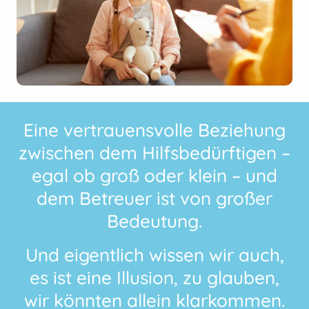
Eine vertrauensvolle Beziehung
zwischen dem Hilfsbedürftigen –
egal ob groß oder klein – und
dem Betreuer ist von großer
Bedeutung.
Und eigentlich wissen wir auch,
es ist eine Illusion, zu glauben,
wir könnten allein klarkommen.